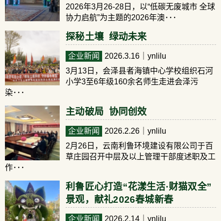
2026年3月26-28日，以“低碳无废城市 全球
协力启航”为主题的2026年澳･･･
探秘土壤 绿动未来
企业新闻
2026.3.16
｜ynlilu
3月13日，会泽县者海镇中心学校组织石河
小学3至6年级160余名师生走进会泽污
染･･･
主动破局 协同创效
企业新闻
2026.2.26
｜ynlilu
2月26日，云南利鲁环境建设有限公司于百
草庄园召开中层及以上管理干部度述职及工
作･･･
利鲁匠心打造“花漾生活·财猫双全”
景观，献礼2026春城新春
企业新闻
2026.2.14
｜ynlilu