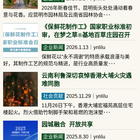
2026年新春佳节，昆明街头处处涌动着春
意与花香。应昆明市园林局及云南省园林协会･･･
《保鲜花制作工》国家职业标准初
审，在梦之草®基地百草庄园召开
企业新闻
2026.1.13
｜ynlilu
保鲜花以“永不凋谢”的特质承载浪漫与美
好，其制作工艺的规范与精进，是行业高质量发･･･
云南利鲁深切哀悼香港大埔火灾遇
难同胞
社会贡献
2025.11.29
｜ynlilu
11月26日下午，香港大埔宏福苑高层住宅
楼起火。烈火借助竹制脚手架和易燃的泡沫塑･･･
园城融合 开放共享
企业新闻
2025.8.30
｜ynlilu