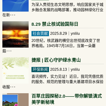
为深入贯彻生态文明思想，响应国家关于城
乡融合发展的战略部署，推动园林绿化行业
在新･･･
8.29 禁止核试验国际日
社会贡献
2025.8.29
｜ynlilu
20世纪，核武器的横空出世彻底改变了世
界格局。1945年7月16日，当第一朵蘑
菇･･･
捷报 | 匠心守护绿水青山
环保新闻
2025.8.13
｜ynlilu
喜讯频传，实力见证！近日，我司凭借优质
的服务、规范的管理与重大基建项目水保验
收服･･･
百草庄园探秘2.0——带你解锁滇式
美学新秘境