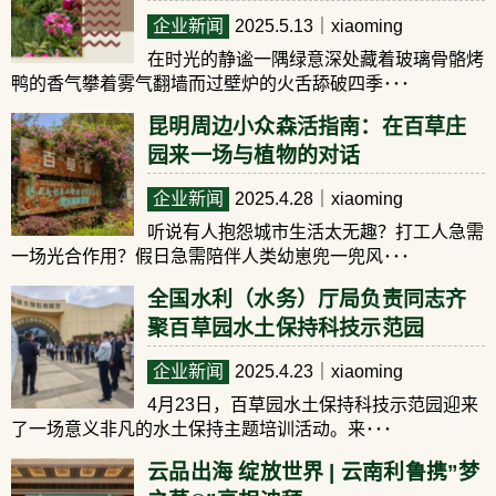
企业新闻
2025.5.13
｜xiaoming
在时光的静谧一隅绿意深处藏着玻璃骨骼烤
鸭的香气攀着雾气翻墙而过壁炉的火舌舔破四季･･･
昆明周边小众森活指南：在百草庄
园来一场与植物的对话
企业新闻
2025.4.28
｜xiaoming
听说有人抱怨城市生活太无趣？打工人急需
一场光合作用？假日急需陪伴人类幼崽兜一兜风･･･
全国水利（水务）厅局负责同志齐
聚百草园水土保持科技示范园
企业新闻
2025.4.23
｜xiaoming
4月23日，百草园水土保持科技示范园迎来
了一场意义非凡的水土保持主题培训活动。来･･･
云品出海 绽放世界 | 云南利鲁携”梦