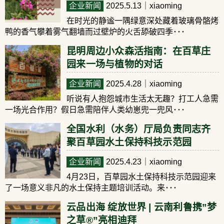
企业新闻
2025.5.13
｜xiaoming
在时光的静谧一隅绿意深处藏着玻璃骨骼烤
鸭的香气攀着雾气翻墙而过壁炉的火舌舔破四季･･･
昆明周边小众森活指南：在百草庄
园来一场与植物的对话
企业新闻
2025.4.28
｜xiaoming
听说有人抱怨城市生活太无趣？打工人急需
一场光合作用？假日急需陪伴人类幼崽兜一兜风･･･
全国水利（水务）厅局负责同志齐
聚百草园水土保持科技示范园
企业新闻
2025.4.23
｜xiaoming
4月23日，百草园水土保持科技示范园迎来
了一场意义非凡的水土保持主题培训活动。来･･･
云品出海 绽放世界 | 云南利鲁携”梦
之草®”亮相迪拜