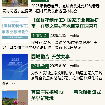
2026年新春佳节，昆明街头处处涌动着春
意与花香。应昆明市园林局及云南省园林协会･･･
《保鲜花制作工》国家职业标准初
审，在梦之草®基地百草庄园召开
企业新闻
2026.1.13
｜ynlilu
保鲜花以“永不凋谢”的特质承载浪漫与美
好，其制作工艺的规范与精进，是行业高质量发･･･
园城融合 开放共享
企业新闻
2025.8.30
｜ynlilu
为深入贯彻生态文明思想，响应国家关于城
乡融合发展的战略部署，推动园林绿化行业
在新･･･
百草庄园探秘2.0——带你解锁滇式
美学新秘境