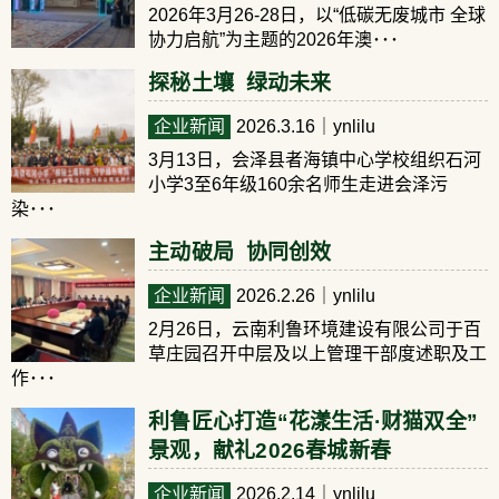
2026年3月26-28日，以“低碳无废城市 全球
协力启航”为主题的2026年澳･･･
探秘土壤 绿动未来
企业新闻
2026.3.16
｜ynlilu
3月13日，会泽县者海镇中心学校组织石河
小学3至6年级160余名师生走进会泽污
染･･･
主动破局 协同创效
企业新闻
2026.2.26
｜ynlilu
2月26日，云南利鲁环境建设有限公司于百
草庄园召开中层及以上管理干部度述职及工
作･･･
利鲁匠心打造“花漾生活·财猫双全”
景观，献礼2026春城新春
企业新闻
2026.2.14
｜ynlilu