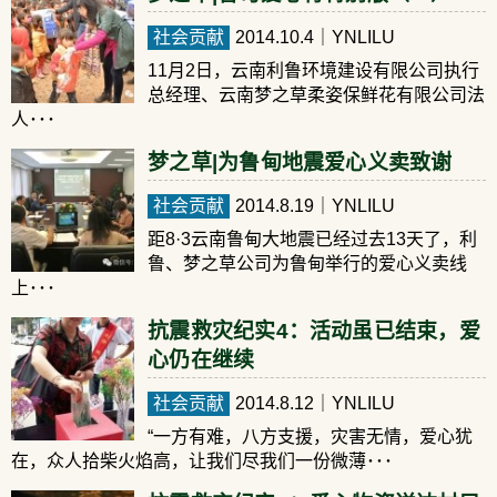
社会贡献
2014.10.4
｜YNLILU
11月2日，云南利鲁环境建设有限公司执行
总经理、云南梦之草柔姿保鲜花有限公司法
人･･･
梦之草|为鲁甸地震爱心义卖致谢
社会贡献
2014.8.19
｜YNLILU
距8·3云南鲁甸大地震已经过去13天了，利
鲁、梦之草公司为鲁甸举行的爱心义卖线
上･･･
抗震救灾纪实4：活动虽已结束，爱
心仍在继续
社会贡献
2014.8.12
｜YNLILU
“一方有难，八方支援，灾害无情，爱心犹
在，众人拾柴火焰高，让我们尽我们一份微薄･･･