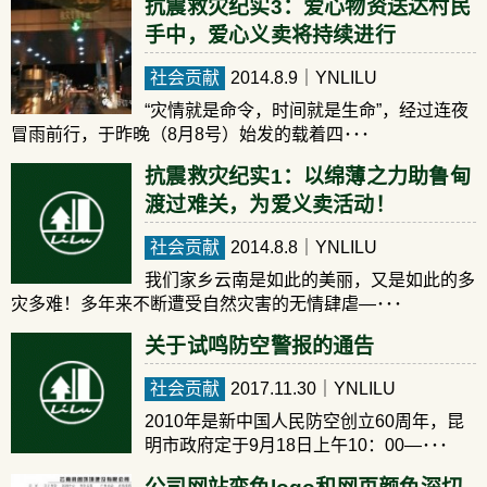
抗震救灾纪实3：爱心物资送达村民
手中，爱心义卖将持续进行
社会贡献
2014.8.9
｜YNLILU
“灾情就是命令，时间就是生命”，经过连夜
冒雨前行，于昨晚（8月8号）始发的载着四･･･
抗震救灾纪实1：以绵薄之力助鲁甸
渡过难关，为爱义卖活动！
社会贡献
2014.8.8
｜YNLILU
我们家乡云南是如此的美丽，又是如此的多
灾多难！多年来不断遭受自然灾害的无情肆虐—･･･
关于试鸣防空警报的通告
社会贡献
2017.11.30
｜YNLILU
2010年是新中国人民防空创立60周年，昆
明市政府定于9月18日上午10：00—･･･