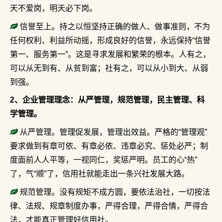
天不爱岗，明天必下岗。
信誉至上。持之以恒坚持正确的做人、做事准则，不为
任何权利、利益所动摇，形成良好的信誉，永远保持“信誉
第一、服务第一”。这是寻求发展和繁荣的根本。人有之，
可以从无到有、从贫到富；社有之，可以从小到大、从弱
到强。
2、企业管理理念：从严管理，规范管理，民主管理、科
学管理。
从严管理。管理促发展，管理出效益。严格的“管理观”
要求做到有章可依、有章必依、违章必究、惩处必严；制
度面前人人平等，一视同仁，奖惩严明。员工的心“热”
了，气“顺”了，信用社就能走出一条兴社发展大路。
规范管理。没有规矩不成方圆，要依法治社，一切按法
律、法规、规章制度办事，严得合理，严得合情，严得合
法，才能真正管理好信用社。