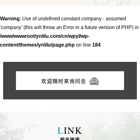
Warning
: Use of undefined constant company - assumed
'company' (this will throw an Error in a future version of PHP) in
/www/wwwroot/ynlilu.com/cn/wpyl/wp-
content/themes/ynlilu/page.php
on line
184
欢迎随时来询问击
L
INK
相关链接