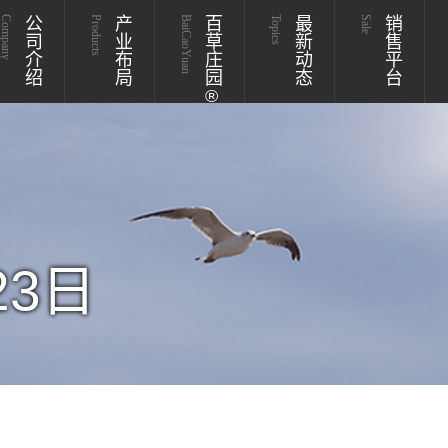
Company
公司介绍
Products
产业布局
BaiCaoYuan
百草庄园®
Topics
最新动态
Sale
销售平台
23日