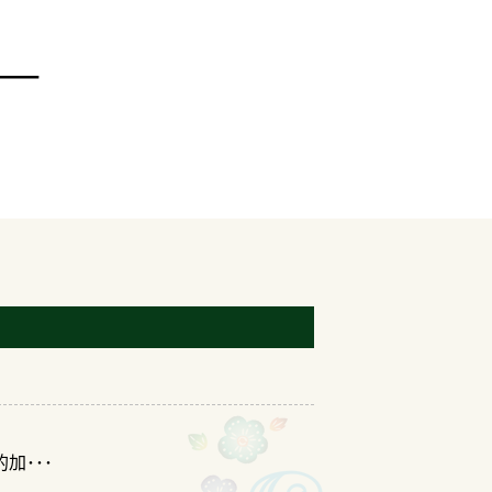
―
加･･･