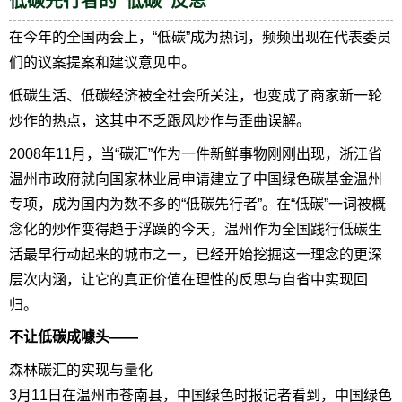
低碳先行者的“低碳”反思
在今年的全国两会上，“低碳”成为热词，频频出现在代表委员
们的议案提案和建议意见中。
低碳生活、低碳经济被全社会所关注，也变成了商家新一轮
炒作的热点，这其中不乏跟风炒作与歪曲误解。
2008年11月，当“碳汇”作为一件新鲜事物刚刚出现，浙江省
温州市政府就向国家林业局申请建立了中国绿色碳基金温州
专项，成为国内为数不多的“低碳先行者”。在“低碳”一词被概
念化的炒作变得趋于浮躁的今天，温州作为全国践行低碳生
活最早行动起来的城市之一，已经开始挖掘这一理念的更深
层次内涵，让它的真正价值在理性的反思与自省中实现回
归。
不让低碳成噱头——
森林碳汇的实现与量化
3月11日在温州市苍南县，中国绿色时报记者看到，中国绿色