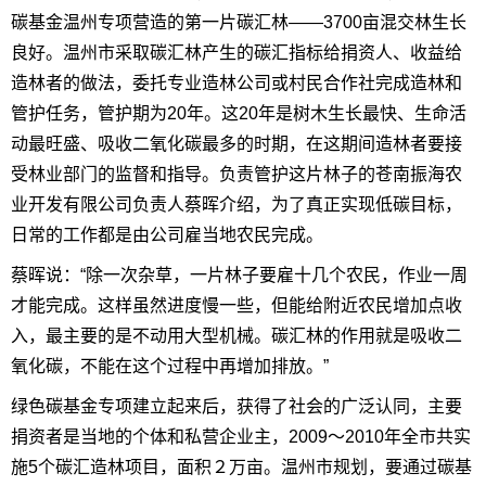
碳基金温州专项营造的第一片碳汇林——3700亩混交林生长
良好。温州市采取碳汇林产生的碳汇指标给捐资人、收益给
造林者的做法，委托专业造林公司或村民合作社完成造林和
管护任务，管护期为20年。这20年是树木生长最快、生命活
动最旺盛、吸收二氧化碳最多的时期，在这期间造林者要接
受林业部门的监督和指导。负责管护这片林子的苍南振海农
业开发有限公司负责人蔡晖介绍，为了真正实现低碳目标，
日常的工作都是由公司雇当地农民完成。
蔡晖说：“除一次杂草，一片林子要雇十几个农民，作业一周
才能完成。这样虽然进度慢一些，但能给附近农民增加点收
入，最主要的是不动用大型机械。碳汇林的作用就是吸收二
氧化碳，不能在这个过程中再增加排放。”
绿色碳基金专项建立起来后，获得了社会的广泛认同，主要
捐资者是当地的个体和私营企业主，2009～2010年全市共实
施5个碳汇造林项目，面积２万亩。温州市规划，要通过碳基