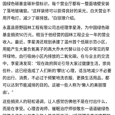
国绿色碳基金碳补偿标识，每个营业厅都有一整面墙壁安装
了落地玻璃窗。“这样装修可以获得良好的采光，白天营业不
用开电灯，减少了碳排放。”白琼璟介绍。
永嘉县原野园林工程有限公司总经理李星涛，为中国绿色碳
基金捐资50万元，相当于他经营的园林工程企业一年的营业
收入。最近，李星涛还规划承建了温州首个低碳示范小区，
用能产生大量负氧离子的高大乔木代替以往小区中常见的草
坪绿地，自行吸纳小区内排放的二氧化碳。在与业主的交流
中，李星涛发现：“现在政府舆论引导大家过健康生活，崇尚
俭朴，这已经造成了人们新的‘攀比’心理，适当地减少不必要
的出行、消费，不必过于频繁地洗衣服、更换生活用品，都
可以达到节能减排的目的。这被一些人称为‘懒人的美丽理
由’。”
这些捐资人的轻松语调，让人感觉仿佛他不是在付出什么，
而是在享受。心理咨询师、催眠治疗师徐敬东一语道破绿色