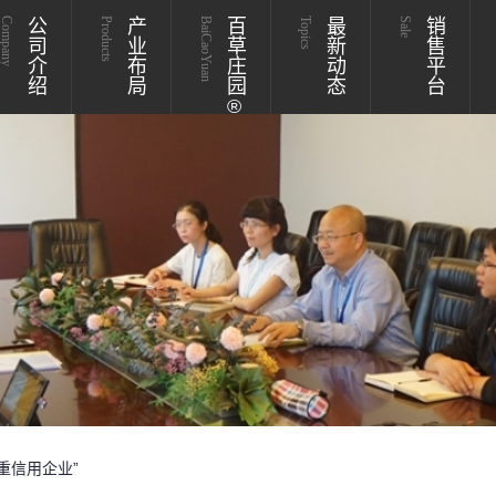
Company
公司介绍
Products
产业布局
BaiCaoYuan
百草庄园®
Topics
最新动态
Sale
销售平台
重信用企业”